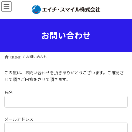
コ
ナ
ン
ビ
テ
ゲ
ン
ー
ツ
シ
へ
ョ
お問い合わせ
ス
ン
キ
に
ッ
移
プ
動
HOME
お問い合わせ
この度は、お問い合わせを頂きありがとうございます。ご確認さ
せて頂きご回答をさせて頂きます。
氏名
メールアドレス